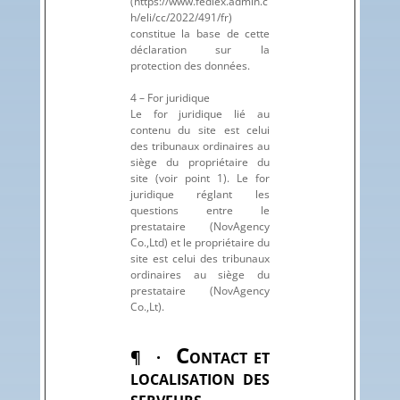
(https://www.fedlex.admin.c
h/eli/cc/2022/491/fr)
constitue la base de cette
déclaration sur la
protection des données.
4 – For juridique
Le for juridique lié au
contenu du site est celui
des tribunaux ordinaires au
siège du propriétaire du
site (voir point 1). Le for
juridique réglant les
questions entre le
prestataire (NovAgency
Co.,Ltd) et le propriétaire du
site est celui des tribunaux
ordinaires au siège du
prestataire (NovAgency
Co.,Lt).
C
¶ ·
ONTACT ET
LOCALISATION DES