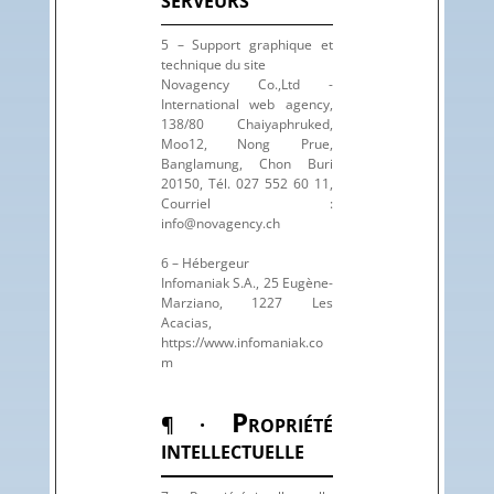
SERVEURS
5 – Support graphique et
technique du site
Novagency Co.,Ltd -
International web agency,
138/80 Chaiyaphruked,
Moo12, Nong Prue,
Banglamung, Chon Buri
20150, Tél. 027 552 60 11,
Courriel :
info@novagency.ch
6 – Hébergeur
Infomaniak S.A., 25 Eugène-
Marziano, 1227 Les
Acacias,
https://www.infomaniak.co
m
P
¶ ·
ROPRIÉTÉ
INTELLECTUELLE