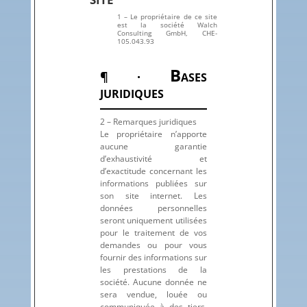
1 – Le propriétaire de ce site
est la société Walch
Consulting GmbH,
CHE-
105.043.93
B
¶ ·
ASES
JURIDIQUES
2 – Remarques juridiques
Le propriétaire n’apporte
aucune garantie
d’exhaustivité et
d’exactitude concernant les
informations publiées sur
son site internet. Les
données personnelles
seront uniquement utilisées
pour le traitement de vos
demandes ou pour vous
fournir des informations sur
les prestations de la
société. Aucune donnée ne
sera vendue, louée ou
communiquée à des tiers.